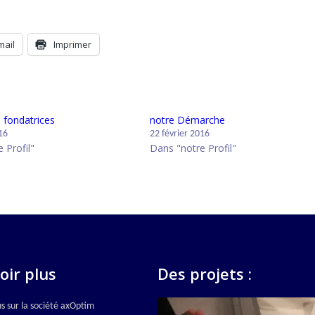
mail
Imprimer
 fondatrices
notre Démarche
16
22 février 2016
 Profil"
Dans "notre Profil"
oir plus
Des projets :
us sur la société axOptim