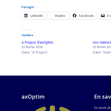
Partager :
LinkedIn
Viadeo
Facebook
E-
Similaire
à Propos d’axOptim
nos Valeurs
22 février 2016
22 février 20
Dans "à Propos"
Dans "notre
axOptim
En sav
En savoir pl