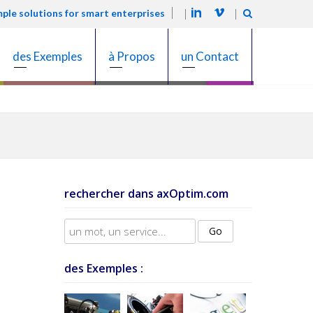
mple solutions for smart enterprises
des Exemples
à Propos
un Contact
rechercher dans axOptim.com
des Exemples :